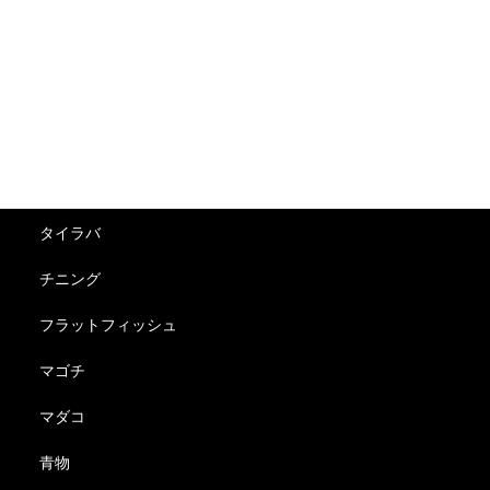
ブログ
釣果
アジ
サワラ
シーバス
タイラバ
チニング
フラットフィッシュ
マゴチ
マダコ
青物